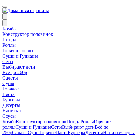
Комбо
Конструктор половинок
Пицца
Роллы
Горячие роллы
Суши и Гунканы
Сеты
Выбирают дети
Всё до 260р
Салаты
Супы
Горячее
Паста
Бургеры
Десерты
Напитки
Соусы
Комбо
Конструктор половинок
Пицца
Роллы
Горячие
роллы
Суши и Гунканы
Сеты
Выбирают дети
Всё до
260р
Салаты
Супы
Горячее
Паста
Бургеры
Десерты
Напитки
Соусы