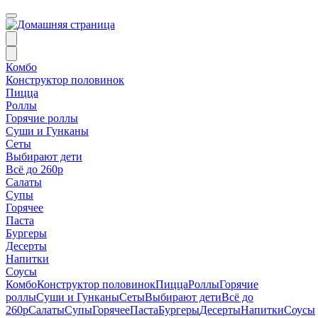
Комбо
Конструктор половинок
Пицца
Роллы
Горячие роллы
Суши и Гунканы
Сеты
Выбирают дети
Всё до 260р
Салаты
Супы
Горячее
Паста
Бургеры
Десерты
Напитки
Соусы
Комбо
Конструктор половинок
Пицца
Роллы
Горячие
роллы
Суши и Гунканы
Сеты
Выбирают дети
Всё до
260р
Салаты
Супы
Горячее
Паста
Бургеры
Десерты
Напитки
Соусы